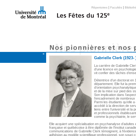
|
|
Répertoires
Facultés
Bibliot
Gabrielle Clerk (1923- 
La carrière de Gabrielle Cle
d’une licence en psychologie 
vit confier des tâches d’en
Détentrice d’un doctorat en 19
département. Elle fut la pre
d’orientation psychanalytique
et de la mise sur pied des st
Son implication dans l’aspect
l’encadrement de nombreux é
Parmi les étudiants qu’elle a
accédé à la direction de serv
liens entre l’université et la
et professionnels établissa
comme la psychiatrie, le ser
Elle acquiert une spécialisation en psychanalyse d’adultes e
française et québécoise à être diplômée de l’Institut cana
communications de Gabrielle Clerk témoignent, à l'évidence,
adhésion au modèle scientifique-professionnel, son souci c