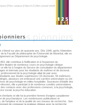
|
|
|
hèques
Plan campus
Sites A-Z
Mon portail UdeM
)
rk s’étend sur plus de quarante ans. Dès 1948, après l’obtention
de la Faculté de philosophie de l’Université de Montréal, elle se
seignement au Département de psychologie.
53, elle contribua à l’édification et à l’expansion du
mière titulaire de nombreux cours en psychologie clinique
 et elle fut à l’origine du Service de consultation du département
ages et internats pour les étudiants de maîtrise et de doctorat.
 professionnel de la psychologie allait de pair avec
tudiants aux études supérieures (15 doctorats, 56 maîtrises).
 dirigés, plusieurs ont embrassé une carrière universitaire ou ont
ices de psychologie en milieu hospitalier. Soucieuse d’établir des
 profession, elle a participé à de nombreux comités universitaires
nt des contacts avec des professions connexes; à la psychologie,
vice social, la psycho-éducation.
t d’enfants et elle fut la première femme d’origine canadienne-
dien de psychanalyse. Les nombreuses publications et
 de l'ampleur et de la qualité de ses travaux de recherche.. Son
onstant de conjuguer la pratique clinique avec la recherche